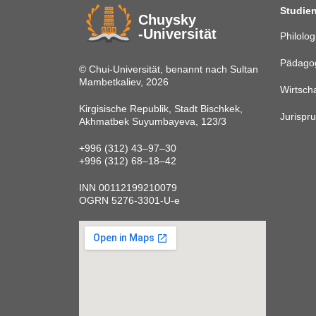
Studie
Chuysky
-Universität
Philolo
Pädago
© Chui-Universität, benannt nach Sultan
Mambetkaliev, 2026
Wirtscha
Kirgisische Republik, Stadt Bischkek,
Jurispr
Akhmatbek Suyumbayeva, 123/3
+996 (312) 43‒97‒30
+996 (312) 68‒18‒42
INN 00112199210079
OGRN 5276-3301-U-e