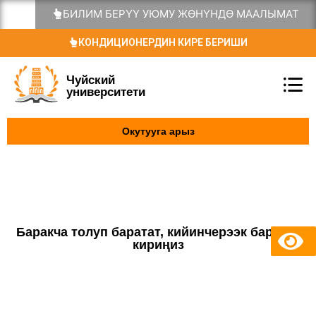
БИЛИМ БЕРҮҮ УЮМУ ЖӨНҮНДӨ МААЛЫМАТ
КОНДИЦИОНЕРДИН КИРЕ БЕРИШИ
Чуйский
университети
Окутууга арыз
Баракча толуп баратат, кийинчерээк баракка
кириңиз