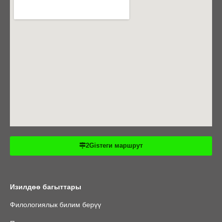
2Gisтеги маршрут
Изилдөө багыттары
Филологиялык билим берүү