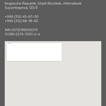
Kirgisische Republik, Stadt Bischkek, Akhmatbek
Suyumbayeva, 123/3
+996 (312) 43‒97‒30
+996 (312) 68‒18‒42
INN 00112199210079
OGRN 5276-3301-U-e