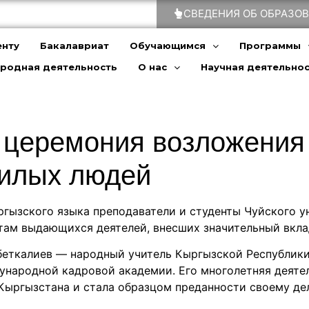
СВЕДЕНИЯ ОБ ОБРАЗО
енту
Бакалавриат
Обучающимся
Программы
родная деятельность
О нас
Научная деятельно
церемония возложения 
жилых людей
ргызского языка преподаватели и студенты Чуйского 
ам выдающихся деятелей, внесших значительный вклад
беткалиев — народный учитель Кыргызской Республики
народной кадровой академии. Его многолетняя деятел
ыргызстана и стала образцом преданности своему дел