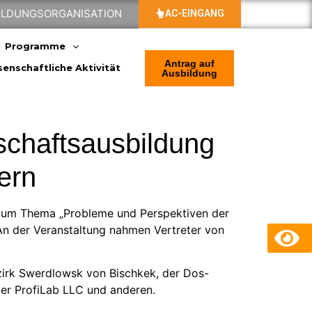
BILDUNGSORGANISATION
AC-EINGANG
Programme
Antrag auf
enschaftliche Aktivität
Ausbildung
schaftsausbildung
bern
 zum Thema „Probleme und Perspektiven der
 An der Veranstaltung nahmen Vertreter von
zirk Swerdlowsk von Bischkek, der Dos-
der ProfiLab LLC und anderen.