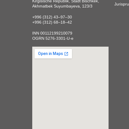
Kirgisische Republik, Stadt Bischkek,
Jurispr
Akhmatbek Suyumbayeva, 123/3
+996 (312) 43‒97‒30
+996 (312) 68‒18‒42
INN 00112199210079
OGRN 5276-3301-U-e