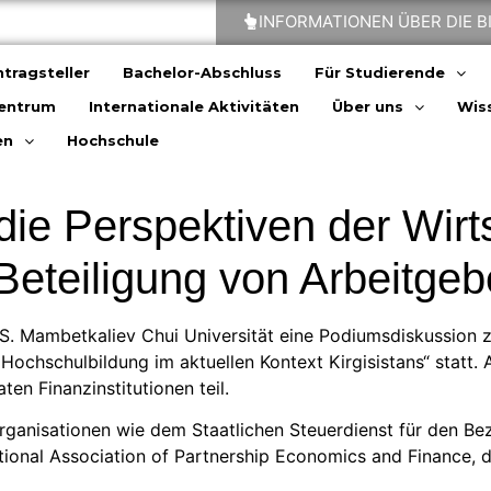
INFORMATIONEN ÜBER DIE 
tragsteller
Bachelor-Abschluss
Für Studierende
zentrum
Internationale Aktivitäten
Über uns
Wiss
en
Hochschule
die Perspektiven der Wirt
 Beteiligung von Arbeitge
S. Mambetkaliev Chui Universität eine Podiumsdiskussion
Hochschulbildung im aktuellen Kontext Kirgisistans“ statt.
en Finanzinstitutionen teil.
rganisationen wie dem Staatlichen Steuerdienst für den Be
ional Association of Partnership Economics and Finance, 