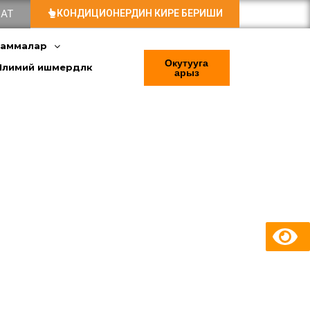
АТ
КОНДИЦИОНЕРДИН КИРЕ БЕРИШИ
раммалар
Окутууга
Илимий ишмердүүлүк
арыз