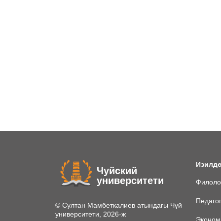
Изилдө
Чуйский
университети
Филоло
Педаго
© Султан Мамбеткалиев атындагы Чүй
университети, 2026-ж
Эконом