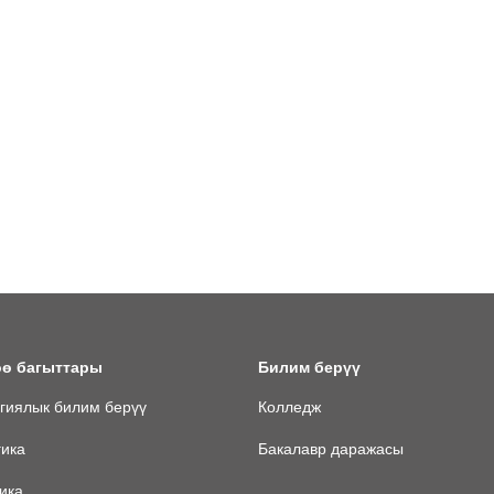
ө багыттары
Билим берүү
гиялык билим берүү
Колледж
гика
Бакалавр даражасы
ика