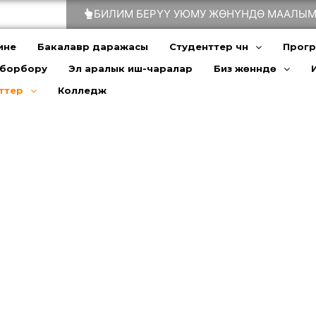
БИЛИМ БЕРҮҮ УЮМУ ЖӨНҮНДӨ МААЛЫМ
ине
Бакалавр даражасы
Студенттер үчүн
Прог
 борбору
Эл аралык иш-чаралар
Биз жөнүндө
ттер
Колледж