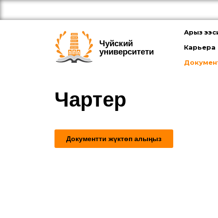
Арыз ээс
Чуйский
Карьера
университети
Докумен
Чартер
Документти жүктөп алыңыз