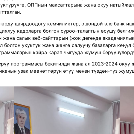
үктүрүүгө, ОППнын максаттарына жана окуу натыйжал
ытталган.
лөрдү даярдоодогу кемчиликтер, ошондой эле банк иши
иялуу кадрларга болгон суроо-талаптын өсүшү белгиле
 жана салык веб-сайттарын (жок дегенде академиялык 
л болгон укуктук жана жөнгө салуучу базаларга көңүл 
раммаларын кайра карап чыгууда жумуш берүүчүлөрдү
ерүү программасы бекитилди жана ал 2023-2024 окуу
иканын узак мөөнөттөрүн өтүү менен түздөн-түз жуму