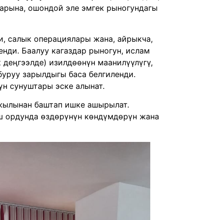
арына, ошондой эле эмгек рыногундагы
, салык операциялары жана, айрыкча,
нди. Баалуу кагаздар рыногун, ислам
деңгээлде) изилдөөнүн маанилүүлүгү,
буруу зарылдыгы баса белгиленди.
н сунуштары эске алынат.
 жылынан баштап ишке ашырылат.
ш ордунда өздөрүнүн көндүмдөрүн жана