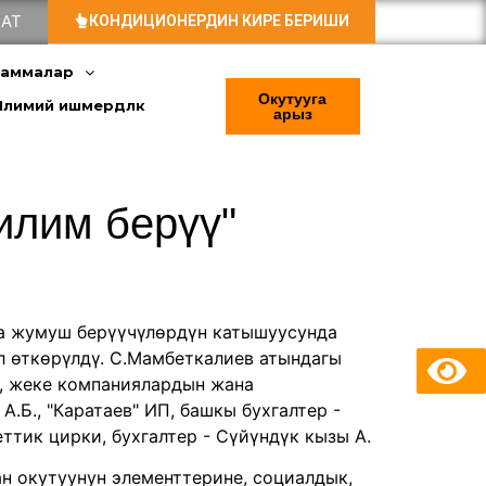
АТ
КОНДИЦИОНЕРДИН КИРЕ БЕРИШИ
раммалар
Окутууга
Илимий ишмердүүлүк
арыз
илим берүү"
а жумуш берүүчүлөрдүн катышуусунда
л өткөрүлдү. С.Мамбеткалиев атындагы
, жеке компаниялардын жана
.Б., "Каратаев" ИП, башкы бухгалтер -
еттик цирки, бухгалтер - Сүйүндүк кызы А.
ан окутуунун элементтерине, социалдык,