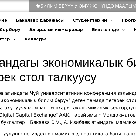
БИЛИМ БЕРҮҮ УЮМУ ЖӨНҮНДӨ МААЛЫМ
ине
Бакалавр даражасы
Студенттер үчүн
Прог
 борбору
Эл аралык иш-чаралар
Биз жөнүндө
ттер
Колледж
андагы экономикалык б
ек стол талкуусу
в атындагы Чүй университетинин конференция залынд
экономикалык билим берүү" деген темада тегерек сто
а окутуучуларынан тышкары, экономикалык сектордун
gital Capital Exchange" ААК, төрайымы - Молдокматов А
бухгалтер - Бакаева Э.М., А. Изибаев атындагы мамлек
түүлүккө негизделген мамилеге, практикага багытталг