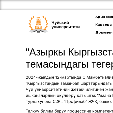
Арыз ээс
Чуйский
Карьера
университети
Докумен
"Азыркы Кыргызст
темасындагы тегер
2024-жылдын 12-мартында С.Мамбеткалие
"Кыргызстандын заманбап шарттарындагы 
Чүй университетинин жетекчилигинен жан
ишканалардын өкүлдөрү катышты: "Амана Di
Турдахунова С.Ж., "Профилаб" ЖЧК, башкы 
Талкуу билим берүү процессине компетент