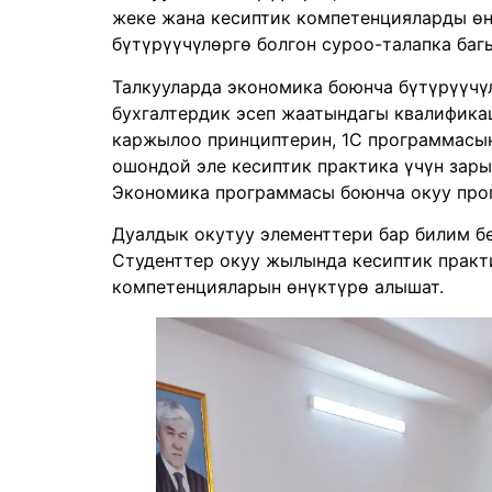
жеке жана кесиптик компетенцияларды өн
бүтүрүүчүлөргө болгон суроо-талапка баг
Талкууларда экономика боюнча бүтүрүүчү
бухгалтердик эсеп жаатындагы квалификац
каржылоо принциптерин, 1С программасын
ошондой эле кесиптик практика үчүн зары
Экономика программасы боюнча окуу прог
Дуалдык окутуу элементтери бар билим б
Студенттер окуу жылында кесиптик практ
компетенцияларын өнүктүрө алышат.