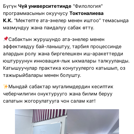
Бүгүн
Чүй университетинде
"Филология"
программасынын окуучусу
Токтоналиева
К.К.
“Мектепте ата-энелер менен иштоо” темасында
мазмундуу жана паидалуу сабак өттү.
Сабактын журушундо ата-энелер менен
эффективдуу бай-ланыштуу, тарбия процессинде
алардын ролу жана биргелешкен иш-аракеттерди
юштуруунун инновация-лык ыкмалары талкууланды.
Катышуучулар практика конугуулерго катышып, оз
тажырыйбалары менен болушту.
Мындай сабактар ​​мугалимдердин кесиптик
чеберчилигин онуктурууго жана билим беруу
сапатын жогорулатууга чон салам кат!