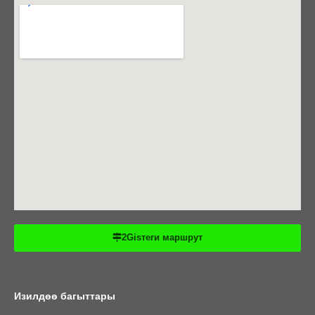
2Gisтеги маршрут
Изилдөө багыттары