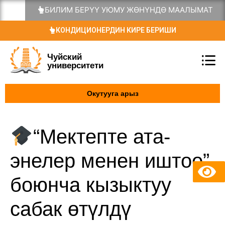
БИЛИМ БЕРҮҮ УЮМУ ЖӨНҮНДӨ МААЛЫМАТ
КОНДИЦИОНЕРДИН КИРЕ БЕРИШИ
Чуйский
университети
Окутууга арыз
“Мектепте ата-
энелер менен иштоо”
боюнча кызыктуу
сабак өтүлдү