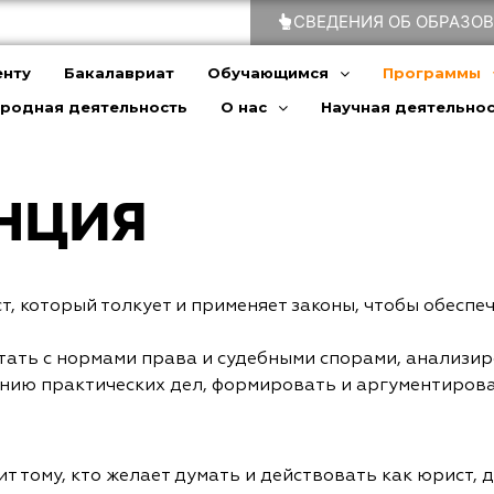
СВЕДЕНИЯ ОБ ОБРАЗО
енту
Бакалавриат
Обучающимся
Программы
родная деятельность
О нас
Научная деятельно
НЦИЯ
, который толкует и применяет законы, чтобы обеспе
тать с нормами права и судебными спорами, анализи
нию практических дел, формировать и аргументиров
тому, кто желает думать и действовать как юрист, дл