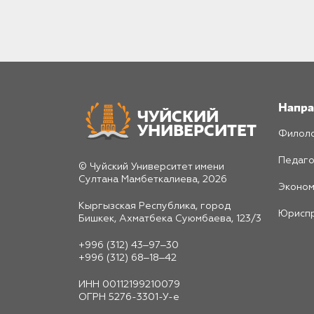
Напра
ЧУЙСКИЙ
УНИВЕРСИТЕТ
Филоло
Педаго
© Чуйский Университет имени
Султана Мамбеткалиева, 2026
Эконом
Кыргызская Республика, город
Юрисп
Бишкек, Ахматбека Суюмбаева, 123/3
+996 (312) 43‒97‒30
+996 (312) 68‒18‒42
ИНН 00112199210079
ОГРН 5276-3301-У-е